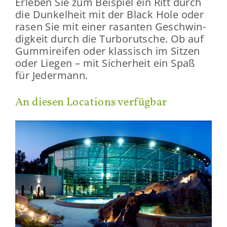
Er­le­ben Sie zum Bei­spiel ein Ritt durch
die Dun­kel­heit mit der Black Hole oder
rasen Sie mit einer ra­san­ten Ge­schwin­
dig­keit durch die Tur­bo­rut­sche. Ob auf
Gum­mi­rei­fen oder klas­sisch im Sit­zen
oder Lie­gen – mit Si­cher­heit ein Spaß
für Je­der­mann.
An die­sen Lo­ca­ti­ons ver­füg­bar