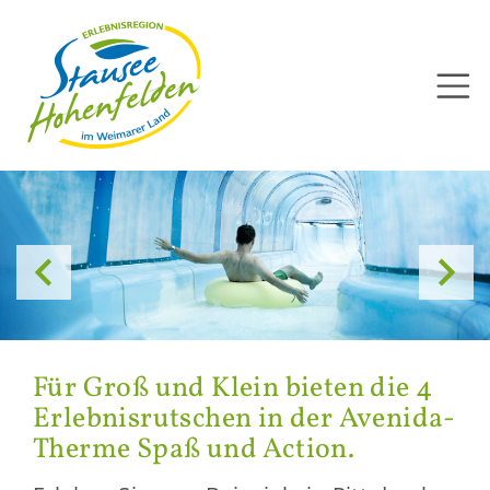
Direkt
zum
Inhalt


Für Groß und Klein bie­ten die 4
Er­leb­nis­rut­schen in der Avenida-​
Therme Spaß und Ac­tion.