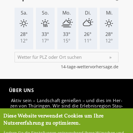
ÜBER UNS
Aktiv sein – Land­schaft ge­nie­ßen – und dies im Her­
zen von Thü­rin­gen. Wir sind die Er­leb­nis­re­gi­on Stau­
see Ho­hen­fel­den.
Diese Website verwendet Cookies um Ihre
Nutzererfahrung zu optimieren.
Ändern Sie die Einstellungen entsprechend Ihren Wünschen und