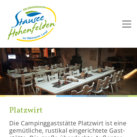
Direkt
zum
Inhalt
Platz­wirt
Die Cam­ping­gast­stät­te Platz­wirt ist eine
ge­müt­li­che, rus­ti­kal ein­ge­rich­te­te Gast­