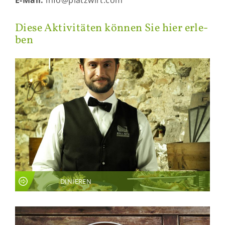
E-​Mail:
info@platz­wirt.com
Diese Ak­ti­vi­tä­ten kön­nen Sie hier er­le­
ben
DINIEREN