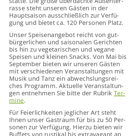
stät­te. Die große über­dach­te Au­ßen­ter­
ras­se steht un­se­ren Gäs­ten in der
Haupt­sai­son aus­schließ­lich zur Ver­fü­
gung und bie­tet ca. 120 Per­so­nen Platz.
Unser Spei­sen­an­ge­bot reicht von gut­
bür­ger­li­chen und sai­so­na­len Ge­rich­ten
bis hin zu ve­ge­ta­ri­schen und ve­ga­ne
Spei­sen und klei­nen Snacks. Von Mai bis
Sep­tem­ber bie­ten wir un­se­ren Gäs­ten
mit ver­schie­de­nen Ver­an­stal­tun­gen mit
Musik und Tanz ein ab­wechs­lungs­rei­
ches Pro­gramm. Ak­tu­el­le Ver­an­stal­tun­
gen ent­neh­men Sie bitte der Ru­brik
Ter­
mi­ne
.
Für Fei­er­lich­kei­ten jeg­li­cher Art steht
Ihnen unser Gast­raum für bis zu 50 Per­
so­nen zur Ver­fü­gung. Hier­zu bie­ten wir
Buf­fets von rus­ti­kal bis ex­tra­va­gant an.