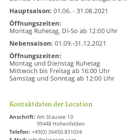
Haupt­sai­son:
01.06. - 31.08.2021
Öff­nungs­zei­ten:
Mon­tag Ru­he­tag, Di-So ab 12:00 Uhr
Ne­ben­sai­son:
01.09.-31.12.2021
Öff­nungs­zei­ten:
Mon­tag und Diens­tag Ru­he­tag
Mitt­woch bis Frei­tag ab 16:00 Uhr
Sams­tag und Sonn­tag ab 12:00 Uhr
Kon­takt­da­ten der Lo­ca­ti­on
An­schrift:
Am Stau­see 10
99448 Ho­hen­fel­den
Te­le­fon:
+49(0) 36450.831034