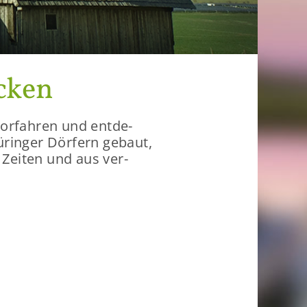
­cken
Vor­fah­ren und ent­de­
­rin­ger Dör­fern ge­baut,
 Zei­ten und aus ver­