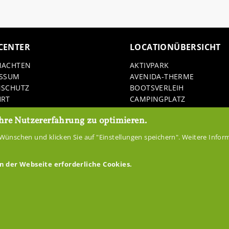
­CEN­TER
LO­CA­TIONÜBER­SICHT
NACH­TEN
AK­TIV­PARK
ES­SUM
AVENIDA-​THERME
N­SCHUTZ
BOOTS­VER­LEIH
HRT
CAM­PING­PLATZ
­LOADS
ER­FURT
hre Nutzererfahrung zu optimieren.
ER­LEB­NIS­REI­TEN HO­HEN­FE
FI­SCHE­REI STED­TE­NER MÜ
Wünschen und klicken Sie auf "Einstellungen speichern". Weitere Inform
FREI­LICHT­MU­SE­UM HO­HEN­
GAST­STÄT­TE RIECH­HEI­MER
n der Webseite erforderliche Cookies.
HANS AM SEE
HANSL­BAR
 zurückziehen