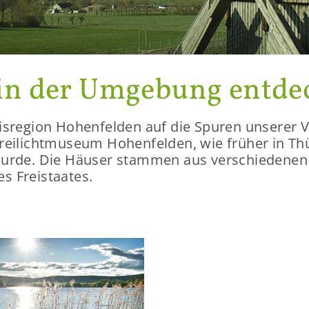
 in der Um­ge­bung ent­de
s­re­gi­on Ho­hen­fel­den auf die Spu­ren un­se­rer 
ei­licht­mu­se­um Ho­hen­fel­den, wie frü­her in Thü
t wurde. Die Häu­ser stam­men aus ver­schie­de­nen
s Frei­staa­tes.