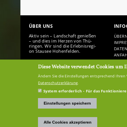
ÜBER UNS
IN­FO
Aktiv sein – Land­schaft ge­nie­ßen
ÜBER­
– und dies im Her­zen von Thü­
IM­PR
rin­gen. Wir sind die Er­leb­nis­re­gi­
DA­TE
on Stau­see Ho­hen­fel­den.
AN­FA
DOWN
Diese Website verwendet Cookies um I
Ändern Sie die Einstellungen entsprechend Ihren 
Datenschutzerklärung
.
System erforderlich
Für das Funktioniere
Einstellungen speichern
Alle Cookies akzeptieren
Zustimmung