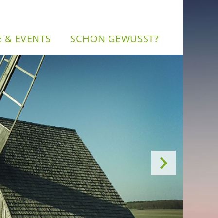
NE & EVENTS
SCHON GE­WUSST?
