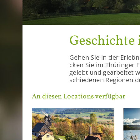
Ge­schich­te
Gehen Sie in der Er­leb­ni
cken Sie im Thü­rin­ger Fr
ge­lebt und ge­ar­bei­te
schie­de­nen Re­gio­nen de
An die­sen Lo­ca­ti­ons ver­füg­bar