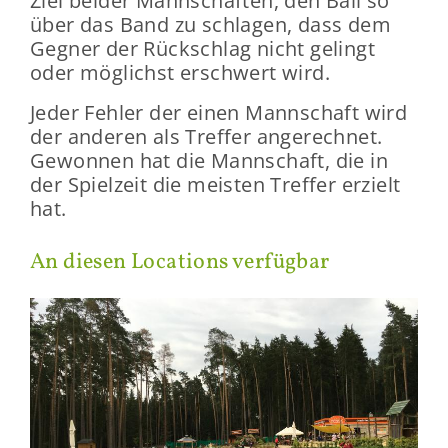
Ziel bei­der Mann­schaf­ten, den Ball so
über das Band zu schla­gen, dass dem
Geg­ner der Rück­schlag nicht ge­lingt
oder mög­lichst er­schwert wird.
Jeder Feh­ler der einen Mann­schaft wird
der an­de­ren als Tref­fer an­ge­rech­net.
Ge­won­nen hat die Mann­schaft, die in
der Spiel­zeit die meis­ten Tref­fer er­zielt
hat.
An die­sen Lo­ca­ti­ons ver­füg­bar