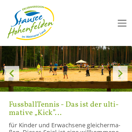
Direkt
zum
Inhalt


Fuss­ball­Ten­nis - Das ist der ul­ti­
ma­ti­ve „Kick”...
für Kin­der und Er­wach­se­ne glei­cher­ma­