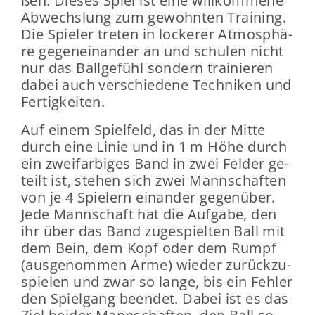
ßen. Die­ses Spiel ist eine will­kom­me­ne
Ab­wechs­lung zum ge­wohn­ten Trai­ning.
Die Spie­ler tre­ten in lo­cke­rer At­mo­sphä­
re ge­gen­ein­an­der an und schu­len nicht
nur das Ball­ge­fühl son­dern trai­nie­ren
dabei auch ver­schie­de­ne Tech­ni­ken und
Fer­tig­kei­ten.
Auf einem Spiel­feld, das in der Mitte
durch eine Linie und in 1 m Höhe durch
ein zwei­far­bi­ges Band in zwei Fel­der ge­
teilt ist, ste­hen sich zwei Mann­schaf­ten
von je 4 Spie­lern ein­an­der ge­gen­über.
Jede Mann­schaft hat die Auf­ga­be, den
ihr über das Band zu­ge­spiel­ten Ball mit
dem Bein, dem Kopf oder dem Rumpf
(aus­ge­nom­men Arme) wie­der zu­rück­zu­
spie­len und zwar so lange, bis ein Feh­ler
den Spiel­gang be­en­det. Dabei ist es das