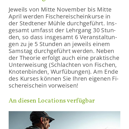
Je­weils von Mitte No­vem­ber bis Mitte
April wer­den Fi­sche­rei­schein­kur­se in
der Sted­te­ner Mühle durch­ge­führt. Ins­
ge­samt um­fasst der Lehr­gang 30 Stun­
den, so dass ins­ge­samt 6 Ver­an­stal­tun­
gen zu je 5 Stun­den an je­weils einem
Sams­tag durch­ge­führt wer­den. Neben
der Theo­rie er­folgt auch eine prak­ti­sche
Un­ter­wei­sung (Schlach­ten von Fi­schen,
Kno­ten­bin­den, Wurf­übun­gen). Am Ende
des Kur­ses kön­nen Sie Ihren ei­ge­nen Fi­
sche­rei­schein vor­wei­sen!
An die­sen Lo­ca­ti­ons ver­füg­bar