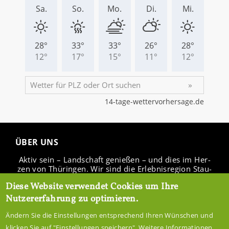
ÜBER UNS
Aktiv sein – Land­schaft ge­nie­ßen – und dies im Her­
zen von Thü­rin­gen. Wir sind die Er­leb­nis­re­gi­on Stau­
see Ho­hen­fel­den.
Diese Website verwendet Cookies um Ihre
Nutzererfahrung zu optimieren.
Ändern Sie die Einstellungen entsprechend Ihren Wünschen und
IN­FO­CEN­TER
klicken Sie auf "Einstellungen speichern". Weitere Informationen