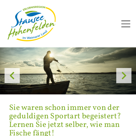
Direkt
zum
Inhalt


Sie waren schon immer von der
ge­dul­di­gen Sport­art be­geis­tert?
Ler­nen Sie jetzt sel­ber, wie man
Fi­sche fängt!